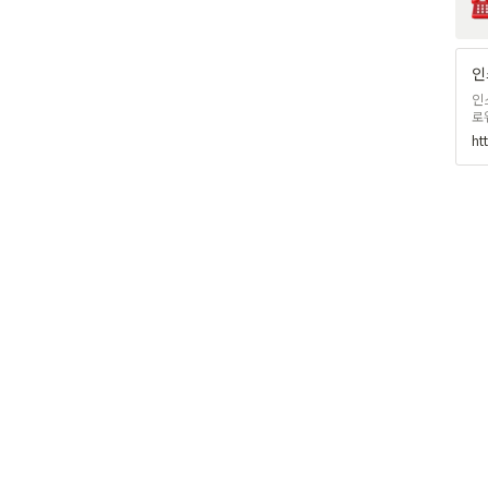
인
인
로
ht